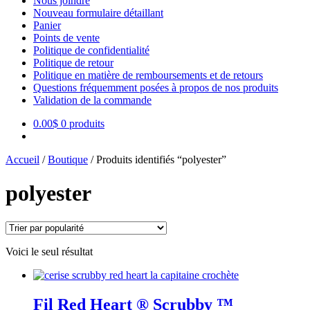
Nous joindre
Nouveau formulaire détaillant
Panier
Points de vente
Politique de confidentialité
Politique de retour
Politique en matière de remboursements et de retours
Questions fréquemment posées à propos de nos produits
Validation de la commande
0.00
$
0 produits
Accueil
/
Boutique
/
Produits identifiés “polyester”
polyester
Voici le seul résultat
Fil Red Heart ® Scrubby ™