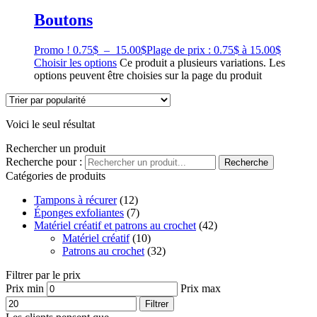
Boutons
Promo !
0.75
$
–
15.00
$
Plage de prix : 0.75$ à 15.00$
Choisir les options
Ce produit a plusieurs variations. Les
options peuvent être choisies sur la page du produit
Voici le seul résultat
Rechercher un produit
Recherche pour :
Recherche
Catégories de produits
Tampons à récurer
(12)
Éponges exfoliantes
(7)
Matériel créatif et patrons au crochet
(42)
Matériel créatif
(10)
Patrons au crochet
(32)
Filtrer par le prix
Prix min
Prix max
Filtrer